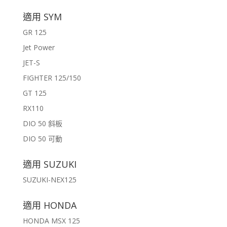
適用 SYM
GR 125
Jet Power
JET-S
FIGHTER 125/150
GT 125
RX110
DIO 50 斜板
DIO 50 可動
適用 SUZUKI
SUZUKI-NEX125
適用 HONDA
HONDA MSX 125