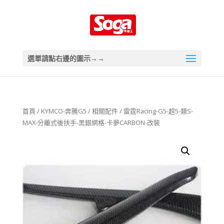
選單請點右邊的圖示→→
首頁
/
KYMCO-奔騰G5
/
相關配件
/ 雷霆Racing-G5-超5-類S-
MAX-分離式後扶手-黑銀網格-卡夢CARBON-改裝