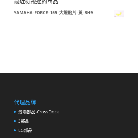
最近檢視過的商品
鍵
YAMAHA-FORCE-155-大燈貼片-黃-BH9
字:
代理品牌
景陽部品-CrossDock
3部品
EG部品