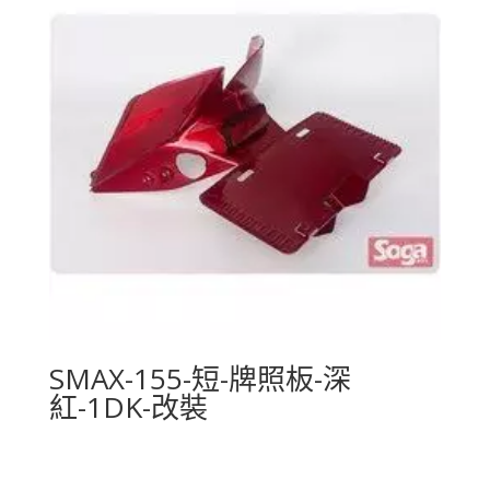
SMAX-155-短-牌照板-深
紅-1DK-改裝