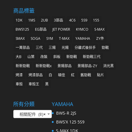
商品標籤
1DK
1MS
2UB
3部品
4C6
5S9
155
BWS125
EG部品
JET POWER
KYMCO
S-MAX
SMAX
SOGA
SYM
T-MAX
YAMAHA
ZY件
一菁部品
三代
三陽
光陽
分離式後扶手
勁戰
大B
山葉
改裝
斜板
新勁戰
新勁戰三代
新新勁戰
新新勁戰x
景陽部品
景陽部品-ZY
消光黑
烤漆
烤漆部品
白
碩佳
紅
舊勁戰
貼片
車殼
車殼王
黑
所有分類
YAMAHA
BWS-R 2JS
相關配件 (8)
×
BWS’X 125 5S9
S-MAX 1DK