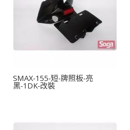
SMAX-155-短-牌照板-亮
黑-1DK-改裝