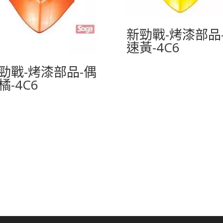
新勁戰-烤漆部品
速黃-4C6
勁戰-烤漆部品-偶
橘-4C6