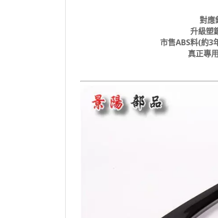
對應
升級塑鋼
市售ABS料(約
真正專