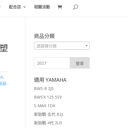
配合店
相關活動
商品分類
化塑
請選擇分類
GA
,
適用 YAMAHA
部品-
BWS-R 2JS
BWS’X 125 5S9
S-MAX 1DK
新勁戰-五代 B2J
新勁戰-4代 2US