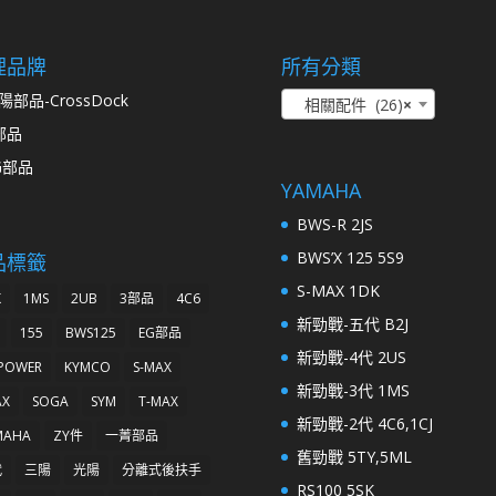
理品牌
所有分類
陽部品-CrossDock
相關配件 (26)
×
部品
G部品
YAMAHA
BWS-R 2JS
BWS’X 125 5S9
品標籤
S-MAX 1DK
K
1MS
2UB
3部品
4C6
新勁戰-五代 B2J
155
BWS125
EG部品
新勁戰-4代 2US
 POWER
KYMCO
S-MAX
新勁戰-3代 1MS
AX
SOGA
SYM
T-MAX
新勁戰-2代 4C6,1CJ
MAHA
ZY件
一菁部品
舊勁戰 5TY,5ML
代
三陽
光陽
分離式後扶手
RS100 5SK