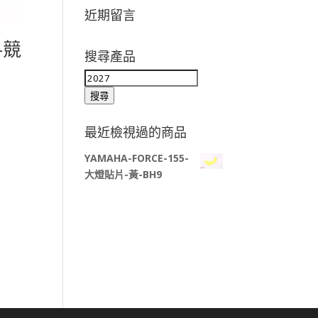
近期留言
-競
搜尋產品
搜
尋
搜尋
關
鍵
最近檢視過的商品
字:
YAMAHA-FORCE-155-
大燈貼片-黃-BH9