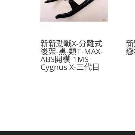
新新勁戰X-分離式
新
後架-黑-類T-MAX-
戀
ABS開模-1MS-
Cygnus X-三代目