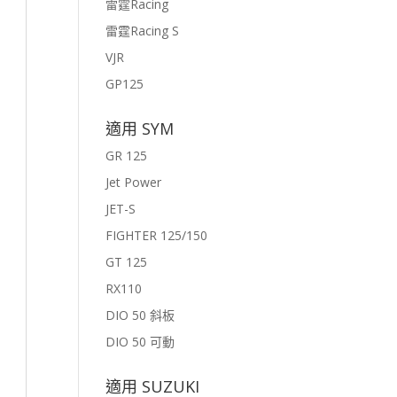
雷霆Racing
雷霆Racing S
VJR
GP125
適用 SYM
GR 125
Jet Power
JET-S
FIGHTER 125/150
GT 125
RX110
DIO 50 斜板
DIO 50 可動
適用 SUZUKI