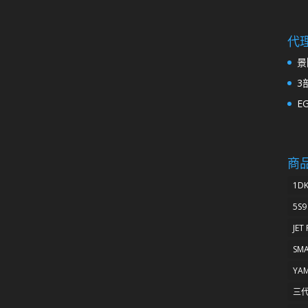
代
景
3
E
商
1D
5S9
JET
SM
YA
三