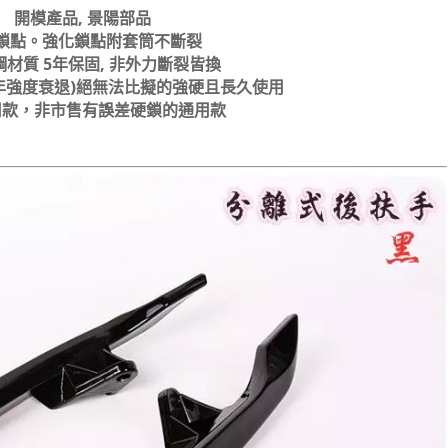
開模產品, 景陽部品
鎖點。強化鎖點附套筒不斷裂
材質 5年保固, 非外力斷裂皆換
3年強度衰退)絕無法比擬的強硬且長久使用
用款，非市售有誤差硬鎖的通用款